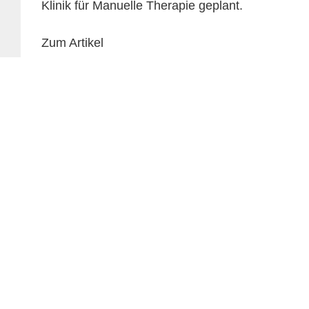
Klinik für Manuelle Therapie geplant.
Zum Artikel
Ein Projekt der Green Roof Projekt Gm
Römerstraße 113
59075 Hamm
Tel.:
02381 7990-0
E-Mail:
info@greenroof-hamm.de